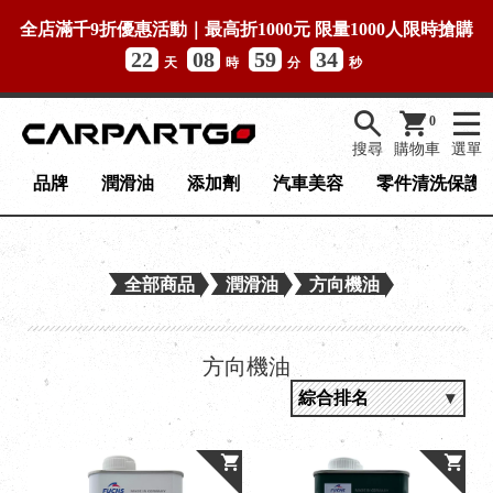
全店滿千9折優惠活動｜最高折1000元 限量1000人限時搶購
22
08
59
33
天
時
分
秒
0
搜尋
購物車
選單
品牌
潤滑油
添加劑
汽車美容
零件清洗保護
全部商品
潤滑油
方向機油
方向機油