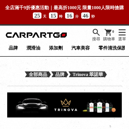
全店滿千9折優惠活動｜最高折1000元 限量1000人限時搶購
25
15
16
46
天
時
分
秒
0
搜尋
購物車
選單
品牌
潤滑油
添加劑
汽車美容
零件清洗保護
全部商品
品牌
Trinova 翠諾華