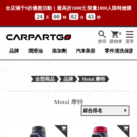
全店滿千9折優惠活動｜最高折1000元 限量1000人限時搶購
24
00
02
43
天
時
分
秒
0
搜尋
購物車
選單
品牌
潤滑油
添加劑
汽車美容
零件清洗保護
全部商品
品牌
Motul 摩特
Motul 摩特