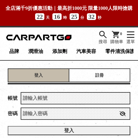
全店滿千9折優惠活動｜最高折1000元 限量1000人限時搶購
22
16
25
32
天
時
分
秒
0
搜尋
購物車
選單
品牌
潤滑油
添加劑
汽車美容
零件清洗保護
登入
註冊
帳號
密碼
登入