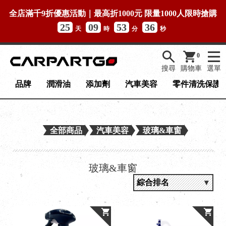
全店滿千9折優惠活動｜最高折1000元 限量1000人限時搶購
25
09
53
36
天
時
分
秒
0
搜尋
購物車
選單
品牌
潤滑油
添加劑
汽車美容
零件清洗保護
全部商品
汽車美容
玻璃&車窗
玻璃&車窗