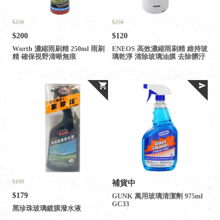
$250
$250
$200
$120
Wurth 濃縮雨刷精 250ml 雨刷
ENEOS 高效濃縮雨刷精 維持玻
精 確保視野清晰無痕
璃乾淨 清除玻璃油膜 去除髒汙
$199
補貨中
$179
GUNK 萬用玻璃清潔劑 975ml
GC33
黑珍珠玻璃鍍膜潑水液