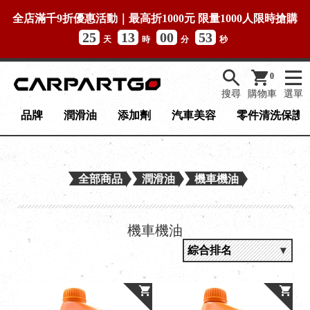
全店滿千9折優惠活動｜最高折1000元 限量1000人限時搶購
25
13
00
53
天
時
分
秒
0
搜尋
購物車
選單
品牌
潤滑油
添加劑
汽車美容
零件清洗保護
全部商品
潤滑油
機車機油
機車機油