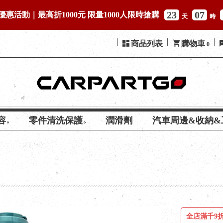
23
07
優惠活動｜最高折1000元 限量1000人限時搶購
天
時
商品列表
購物車
0
容
零件清洗保護
潤滑劑
汽車周邊&收納&
全店滿千9折