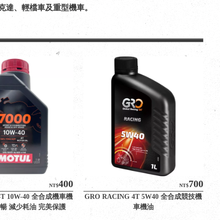
速克達、輕檔車及重型機車。
400
700
NT$
NT$
 4T 10W-40 全合成機車機
GRO RACING 4T 5W40 全合成競技機
順暢 減少耗油 完美保護
車機油