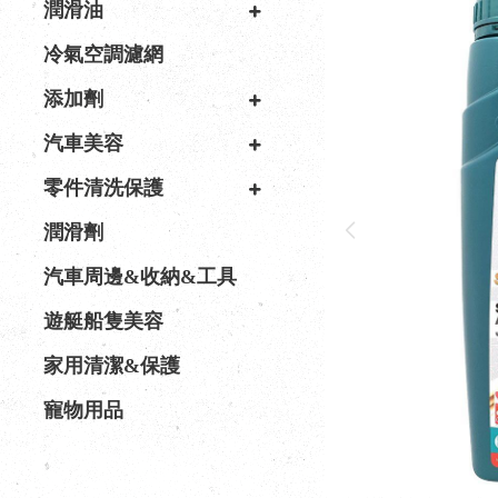
潤滑油
冷氣空調濾網
添加劑
汽車美容
零件清洗保護
潤滑劑
汽車周邊&收納&工具
遊艇船隻美容
家用清潔&保護
寵物用品