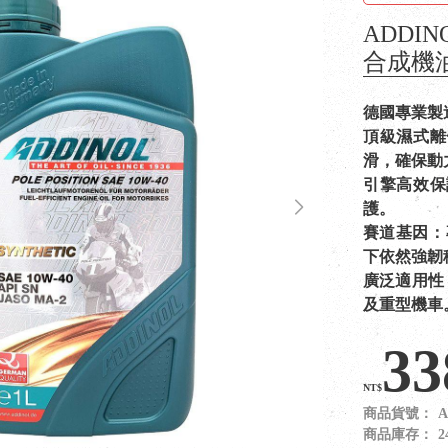
ADDIN
合成機
德國專業製
頂級濕式離合
滑，確保動
引擎高效保
護。
賽道基因：
下依然強韌
廣泛適用性
及重型機車
33
NT$
商品貨號：
A
商品庫存：
2