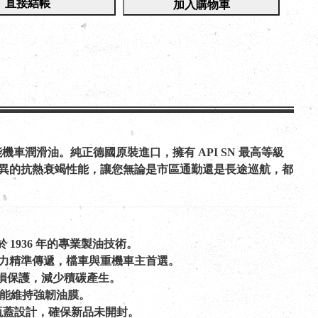
直接結帳
加入購物車
的高性能機車潤滑油。純正德國原裝進口，擁有 API SN 最高等級
。優異的抗熱衰竭性能，讓您無論是市區通勤還是長途巡航，都
始於 1936 年的專業製油技術。
保動力精準傳遞，檔車與重機車主首選。
抗磨損保護，減少積碳產生。
，也能維持強韌油膜。
瓶蓋設計，確保新品未開封。