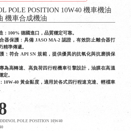
OL POLE POSITION 10W40 機車機油
油 機車合成機油
造：100% 德國進口，品質穩定可靠。
器保護：具備 JASO MA-2 認證，有效防止離合器打
力精準傳遞。
護：符合 API SN 規範，提供優異的抗氧化與抗磨損保
專為高轉速、高負荷四行程機車引擎設計，油膜在高溫
穩定。
：10W-40 黃金黏度，適用於各式四行程速克達、輕檔車
。
8
DDINOL POLE POSITION 10W40
40