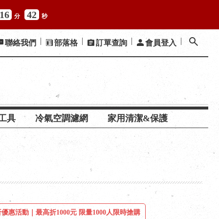
16
41
分
秒
聯絡我們
部落格
訂單查詢
會員登入
工具
冷氣空調濾網
家用清潔&保護
優惠活動｜最高折1000元 限量1000人限時搶購