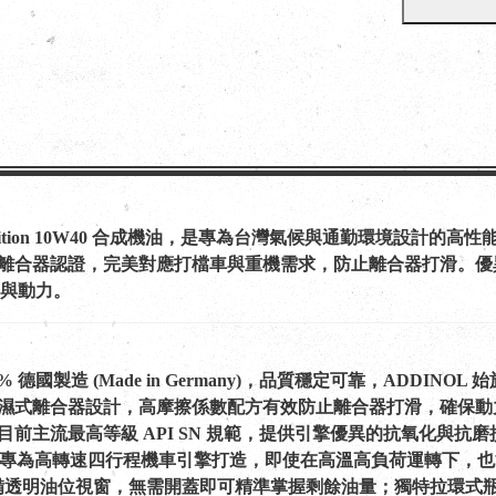
e Position 10W40 合成機油，是專為台灣氣候與通勤環境設計
-2 濕式離合器認證，完美對應打檔車與重機需求，防止離合器打滑
與動力。
德國製造 (Made in Germany)，品質穩定可靠，ADDINOL 
： 專為濕式離合器設計，高摩擦係數配方有效防止離合器打滑，確
 符合目前主流最高等級 API SN 規範，提供引擎優異的抗氧化與
 賽道基因： 專為高轉速四行程機車引擎打造，即使在高溫高負荷運轉下
備透明油位視窗，無需開蓋即可精準掌握剩餘油量；獨特拉環式