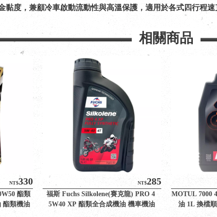
40 黃金黏度，兼顧冷車啟動流動性與高溫保護，適用於各式四行程
相關商品
330
285
NT$
NT$
20W50 酯類
福斯 Fuchs Silkolene(賽克龍) PRO 4 
MOTUL 7000
 酯類機油
5W40 XP 酯類全合成機油 機車機油
油 1L 換檔