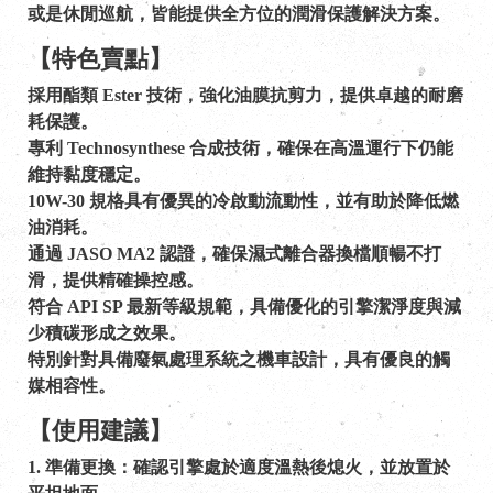
或是休閒巡航，皆能提供全方位的潤滑保護解決方案。
【特色賣點】
採用酯類 Ester 技術，強化油膜抗剪力，提供卓越的耐磨
耗保護。
專利 Technosynthese 合成技術，確保在高溫運行下仍能
維持黏度穩定。
10W-30 規格具有優異的冷啟動流動性，並有助於降低燃
油消耗。
通過 JASO MA2 認證，確保濕式離合器換檔順暢不打
滑，提供精確操控感。
符合 API SP 最新等級規範，具備優化的引擎潔淨度與減
少積碳形成之效果。
特別針對具備廢氣處理系統之機車設計，具有優良的觸
媒相容性。
【使用建議】
1. 準備更換：確認引擎處於適度溫熱後熄火，並放置於