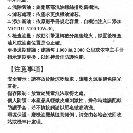
平坦地面。
2. 洩除舊油：旋開底部洩油螺絲排乾舊機油。
3. 濾芯處理：依需求更換機油濾芯。
4. 添加新油：依原廠手冊規定容量，自機油注入口添加
MOTUL 5100 10W-30。
5. 檢查油量：啟動引擎運轉數分鐘後熄火，靜置後檢查
油尺或油窗位置是否正確。
更換週期建議：建議每 1,000 至 2,000 公里或依車主手冊
指示定期更換，以維持最佳防護性能。
【注意事項】
安全警示：請存放於陰涼乾燥處，遠離火源並避免陽光
直射。
儲存限制：放置於兒童無法取得之處。
個人防護：本產品具輕微皮膚刺激性，操作時建議配戴
防護手套，若不慎接觸請以肥皂徹底清洗。
環境保護：廢機油嚴禁隨意傾倒，請交由各地合法回收
站或機車行處理。