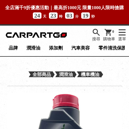
全店滿千9折優惠活動｜最高折1000元 限量1000人限時搶購
24
23
03
19
天
時
分
秒
0
搜尋
購物車
選單
品牌
潤滑油
添加劑
汽車美容
零件清洗保護
全部商品
潤滑油
機車機油