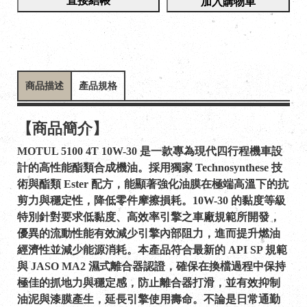
直接結帳
加入購物車
商品描述
產品規格
【商品簡介】
MOTUL 5100 4T 10W-30 是一款專為現代四行程機車設
計的高性能酯類合成機油。採用獨家 Technosynthese 技
術與酯類 Ester 配方，能顯著強化油膜在極端高溫下的抗
剪力與穩定性，降低零件摩擦損耗。10W-30 的黏度等級
特別針對要求低黏度、高效率引擎之車廠規範所開發，
優異的流動性能有效減少引擎內部阻力，進而提升燃油
經濟性並減少能源消耗。本產品符合最新的 API SP 規範
與 JASO MA2 濕式離合器認證，確保在換檔過程中保持
極佳的抓地力與穩定感，防止離合器打滑，並有效抑制
油泥與漆膜產生，延長引擎使用壽命。不論是日常通勤