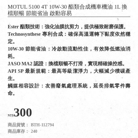
MOTUL 5100 4T 10W-30 酯類合成機車機油 1L 換
檔順暢 節能省油 啟動容易
Ester 酯類技術：強化油膜抗剪力，提供極致耐磨保護。
Technosynthese 專利合成：確保高溫運轉下黏度依然穩
定。
10W-30 節能省油：冷啟動流動性佳，有效降低燃油消
耗。
JASO MA2 認證：換檔順暢不打滑，實現精確操控感。
API SP 最新規範：最高等級潔淨力，大幅減少積碳產
生。
觸媒相容設計：友善廢氣處理系統，延長排氣零件壽
命。
300
NT$
商品貨號：
BTH-112794
商品庫存：
240