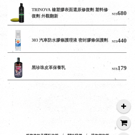
TRINOVA 橡塑膠表面還原修復劑 塑料修
680
NT$
復劑 外觀翻新
440
303 汽車防水膠條護理液 密封膠條保護劑
NT$
179
黑珍珠皮革保養乳
NT$