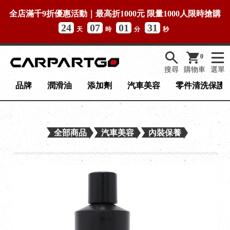
全店滿千9折優惠活動｜最高折1000元 限量1000人限時搶購
24
07
01
31
天
時
分
秒
0
搜尋
購物車
選單
品牌
潤滑油
添加劑
汽車美容
零件清洗保護
全部商品
汽車美容
內裝保養