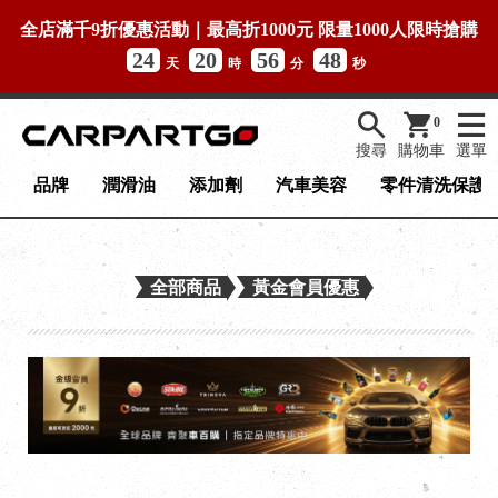
全店滿千9折優惠活動｜最高折1000元 限量1000人限時搶購
24
20
56
48
天
時
分
秒
0
搜尋
購物車
選單
品牌
潤滑油
添加劑
汽車美容
零件清洗保護
全部商品
黃金會員優惠