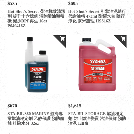
$535
$695
Hot Shot's Secret 柴油極致清潔
Hot Shot's Secret 引擎油泥隨行
劑 提升十六烷值 清除噴油嘴積
代謝油精 473ml 酯類水合 隨行
碳 減少DPF再生 16oz
淨化 奈米護理 HSS16Z
P040416Z
$670
$1,615
STA-BIL 360 MARINE 航海專
STA-BIL STORAGE 燃油穩定
業燃油穩定劑 乙醇保護 預防鏽
劑 防止燃油變質 汽油保鮮 預防
蝕 排除水分 32oz
油泥 1加侖