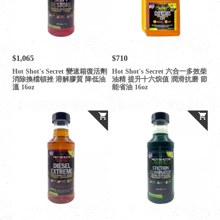
$1,065
$710
Hot Shot's Secret 變速箱復活劑
Hot Shot's Secret 六合一多效柴
消除換檔頓挫 溶解膠質 降低油
油精 提升十六烷值 潤滑抗磨 節
溫 16oz
能省油 16oz