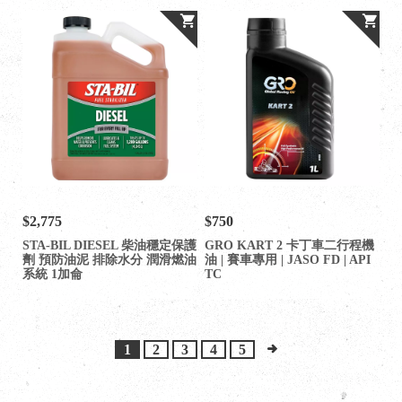
$2,775
$750
STA-BIL DIESEL 柴油穩定保護
GRO KART 2 卡丁車二行程機
劑 預防油泥 排除水分 潤滑燃油
油 | 賽車專用 | JASO FD | API
系統 1加侖
TC
1
2
3
4
5