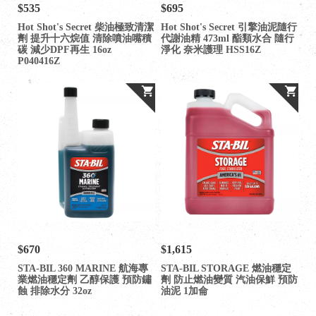
$535
$695
Hot Shot's Secret 柴油極致清潔
Hot Shot's Secret 引擎油泥隨行
劑 提升十六烷值 清除噴油嘴積
代謝油精 473ml 酯類水合 隨行
碳 減少DPF再生 16oz
淨化 奈米護理 HSS16Z
P040416Z
$670
$1,615
STA-BIL 360 MARINE 航海專
STA-BIL STORAGE 燃油穩定
業燃油穩定劑 乙醇保護 預防鏽
劑 防止燃油變質 汽油保鮮 預防
蝕 排除水分 32oz
油泥 1加侖