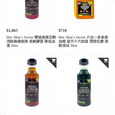
$1,065
$710
Hot Shot's Secret 變速箱復活劑
Hot Shot's Secret 六合一多效柴
消除換檔頓挫 溶解膠質 降低油
油精 提升十六烷值 潤滑抗磨 節
溫 16oz
能省油 16oz