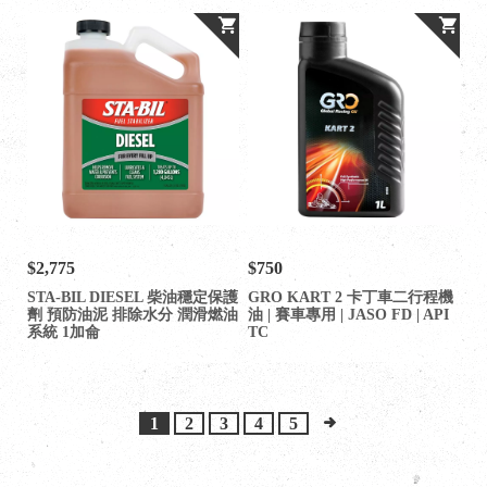
$2,775
$750
STA-BIL DIESEL 柴油穩定保護
GRO KART 2 卡丁車二行程機
劑 預防油泥 排除水分 潤滑燃油
油 | 賽車專用 | JASO FD | API
系統 1加侖
TC
1
2
3
4
5