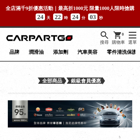
全店滿千9折優惠活動｜最高折1000元 限量1000人限時搶購
24
22
24
03
天
時
分
秒
0
搜尋
購物車
選單
品牌
潤滑油
添加劑
汽車美容
零件清洗保護
全部商品
銀級會員優惠