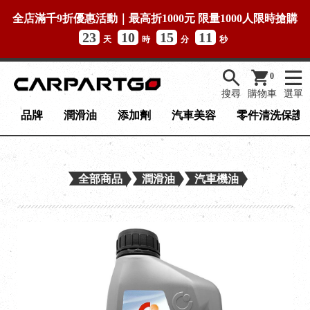
全店滿千9折優惠活動｜最高折1000元 限量1000人限時搶購
23
10
15
11
天
時
分
秒
0
搜尋
購物車
選單
品牌
潤滑油
添加劑
汽車美容
零件清洗保護
全部商品
潤滑油
汽車機油