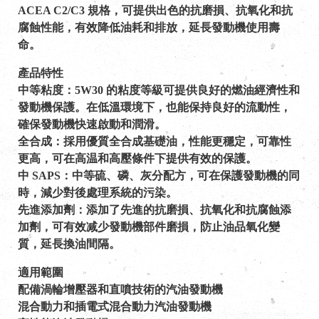
ACEA C2/C3 規格，可提供出色的抗磨損、抗氧化和抗
腐蝕性能，有效降低油耗和排放，延長發動機使用壽
命。
產品特性
中等粘度：5W30 的粘度等級可提供良好的燃油經濟性和
發動機保護。在低溫環境下，也能保持良好的流動性，
確保發動機快速啟動和潤滑。
全合成：採用優質全合成基礎油，性能更穩定，可靠性
更高，可在高温和高壓條件下提供有效的保護。
中 SAPS：中等硫、磷、灰分配方，可在保護發動機的同
時，減少對後處理系統的污染。
先進添加劑：添加了先進的抗磨損、抗氧化和抗腐蝕添
加劑，可有效减少發動機部件磨損，防止油品氧化變
質，延長換油間隔。
適用範圍
配備渦輪增壓器和直噴技術的汽油發動機
混合動力和插電式混合動力汽油發動機