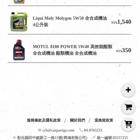
Liqui Moly Molygen 5W50 全合成機油 
1,540
NT$
4公升裝
MOTUL 8100 POWER 5W40 高效能酯類
350
NT$
全合成機油 酯類機油 全合成機油
服務條款及隱私政策
關於我們
退換貨政策
cch@carpartgo.com
04-8763233
彰化縣田中鎮新工一路15號(雋鴻有限公司)
統一編號 83237255