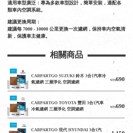
適用車型廣泛：專為多款車型設計，簡單安裝，適配各
類車內空調系統。
建議更換周期：
建議每 7000 - 10000 公里更換一次濾網，保持車內空氣清
新，保護車主健康。
相關商品
CARPARTGO SUZUKI 鈴木 3合1汽車冷
690
NT$
氣濾網 三層淨化 空調濾網
CARPARTGO TOYOTA 豐田 3合1汽車
690
NT$
冷氣濾網 三層淨化 空調濾網
CARPARTGO 現代 HYUNDAI 3合1汽
1,150