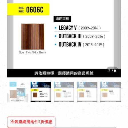
2
/
6
冷氣濾網滿兩件5折優惠