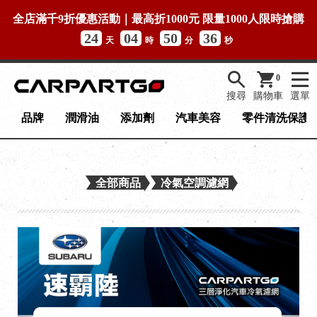
全店滿千9折優惠活動｜最高折1000元 限量1000人限時搶購
24
04
50
35
天
時
分
秒
0
搜尋
購物車
選單
品牌
潤滑油
添加劑
汽車美容
零件清洗保護
全部商品
冷氣空調濾網