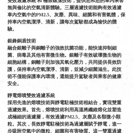
雙效過濾系統 和 極致碳潔技術，提供您和您的車內乘客
無與倫比的空氣清新體驗。三層過濾技術能夠有效過濾
車內空氣中的PM2.5、灰塵、異味、細菌和有害氣體，保
持車內空氣潔淨、清新，讓每次駕駛都成為愉快的體
驗。
銀鋒銅盾技術
融合銀離子與銅離子的強效抗菌功能，能快速抑制細
菌、病毒及其他有害微生物。銀離子有效破壞微生物的
細胞結構，銅離子則加強其氧化壓力，共同提供長效防
護，保持車內空氣潔淨、清新，並減少細菌滋生。此技
術不僅能保護車內環境，還能提升駕駛者與乘客的健康
安全。
靜電熔噴雙效過濾系統
採用先進的熔噴技術與靜電駐極技術相結合，實現雙重
過濾效果。首先，熔噴技術利用高溫將纖維熔化並塑造
成極細的過濾層，有效過濾PM2.5、灰塵及各類微小顆
粒。其次，長效靜電駐極技術為過濾層賦予靜電，進一
步吸附空氣中的微粒、細菌和有害物質。這一雙重過濾