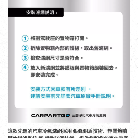
這款先進的汽車冷氣濾網採用 銀鋒銅盾技術、靜電熔噴