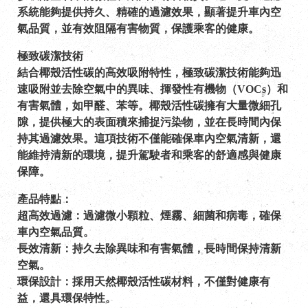
系統能夠提供持久、精確的過濾效果，顯著提升車內空
氣品質，並有效阻隔有害物質，保護乘客的健康。
極致碳潔技術
結合椰殼活性碳的高效吸附特性，極致碳潔技術能夠迅
速吸附並去除空氣中的異味、揮發性有機物（VOCs）和
有害氣體，如甲醛、苯等。椰殼活性碳擁有大量微細孔
隙，提供極大的表面積來捕捉污染物，並在長時間內保
持其過濾效果。這項技術不僅能確保車內空氣清新，還
能維持清新的環境，提升駕駛者和乘客的舒適感與健康
保障。
產品特點：
超高效過濾：過濾微小顆粒、煙霧、細菌和病毒，確保
車內空氣品質。
長效清新：持久去除異味和有害氣體，長時間保持清新
空氣。
環保設計：採用天然椰殼活性碳材料，不僅對健康有
益，還具環保特性。