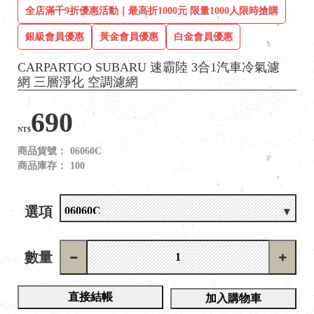
全店滿千9折優惠活動｜最高折1000元 限量1000人限時搶購
銀級會員優惠
黃金會員優惠
白金會員優惠
CARPARTGO SUBARU 速霸陸 3合1汽車冷氣濾
網 三層淨化 空調濾網
690
NT$
商品貨號：
06060C
商品庫存：
100
選項
數量
直接結帳
加入購物車