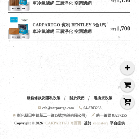
NT$
車冷氣濾網 三層淨化 空調濾網
CARPARTGO 賓利 BENTLEY 3合1汽
1,700
NT$
車冷氣濾網 三層淨化 空調濾網
服務條款及隱私政策
關於我們
退換貨政策
cch@carpartgo.com
04-8763233
彰化縣田中鎮新工一路15號(雋鴻有限公司)
統一編號 83237255
Copyright ©
2026
CARPARTGO 車百購
基於
shopstore
平台提供