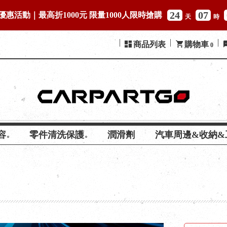
24
07
優惠活動｜最高折1000元 限量1000人限時搶購
天
時
商品列表
購物車
0
容
零件清洗保護
潤滑劑
汽車周邊&收納&