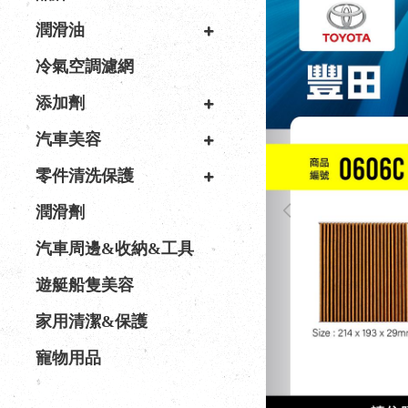
潤滑油
冷氣空調濾網
添加劑
汽車美容
零件清洗保護
潤滑劑
汽車周邊&收納&工具
遊艇船隻美容
家用清潔&保護
寵物用品