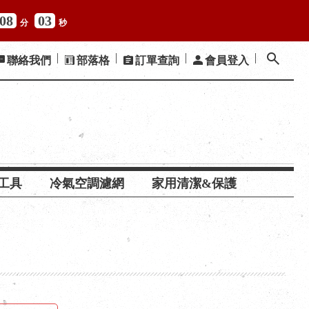
08
02
分
秒
聯絡我們
部落格
訂單查詢
會員登入
工具
冷氣空調濾網
家用清潔&保護