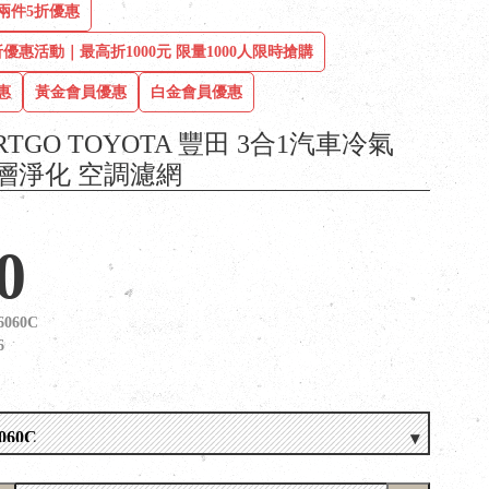
兩件5折優惠
優惠活動｜最高折1000元 限量1000人限時搶購
惠
黃金會員優惠
白金會員優惠
RTGO TOYOTA 豐田 3合1汽車冷氣
層淨化 空調濾網
0
6060C
6