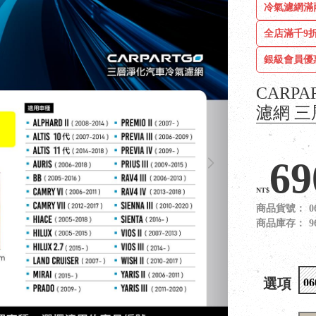
冷氣濾網滿
全店滿千9折
銀級會員優
CARPA
濾網 三
69
NT$
商品貨號：
0
商品庫存：
9
選項