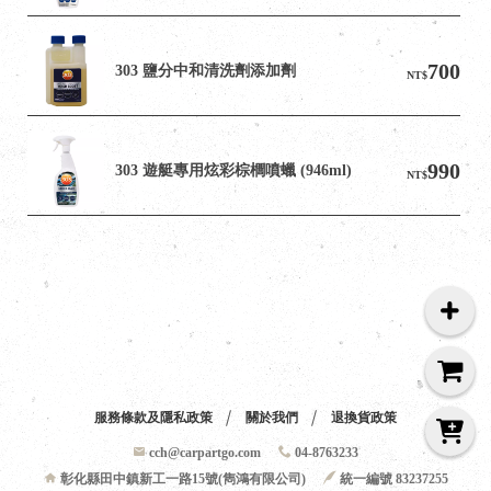
700
303 鹽分中和清洗劑添加劑
NT$
990
303 遊艇專用炫彩棕櫚噴蠟 (946ml)
NT$
服務條款及隱私政策
關於我們
退換貨政策
cch@carpartgo.com
04-8763233
彰化縣田中鎮新工一路15號(雋鴻有限公司)
統一編號 83237255