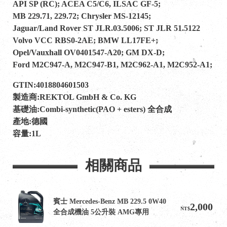
API SP (RC); ACEA C5/C6, ILSAC GF-5;
MB 229.71, 229.72; Chrysler MS-12145;
Jaguar/Land Rover ST JLR.03.5006; ST JLR 51.5122
Volvo VCC RBS0-2AE; BMW LL17FE+;
Opel/Vauxhall OV0401547-A20; GM DX-D;
Ford M2C947-A, M2C947-B1, M2C962-A1, M2C952-A1;
GTIN:4018804601503
製造商:REKTOL GmbH & Co. KG
基礎油:Combi-synthetic(PAO + esters) 全合成
產地:德國
容量:1L
相關商品
賓士 Mercedes-Benz MB 229.5 0W40 
2,000
NT$
全合成機油 5公升裝 AMG專用