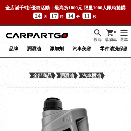
全店滿千9折優惠活動｜最高折1000元 限量1000人限時搶購
24
17
34
11
天
時
分
秒
0
搜尋
購物車
選單
品牌
潤滑油
添加劑
汽車美容
零件清洗保護
全部商品
潤滑油
汽車機油