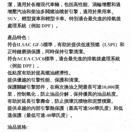
潔，適用於各種現代車輛，包括高性能、渦輪增壓和過
增壓汽油和柴油多閥燃油噴射引擎，適用於乘用車、
SUV、輕型貨車和輕型卡車。特別適合最先進的排氣後
處理系統（例如 DPF）。
產品特色：
符合ILSAC GF-5標準，有助於提供低速預燃（LSPI）和
正時鏈磨損保護，同時保持引擎清潔。
符合ACEA C5/C6標準，適合最先進的排氣後處理系統
（例如 DPF）。
低粘度有助於提高燃油經濟性。
提供優越的引擎性能、保護和清潔。
保護關鍵引擎部件，在兩次換油之間最長可達10,000英
里，控制氧化，防止油品分解，保持優異的油品粘度。
有助於延長引擎壽命，防止損壞沉積物和泥漿積聚。
提供卓越的內部引擎熱保護（最高可達500華氏度）和低
溫保護（最低可達-40華氏度）。
油品規格: