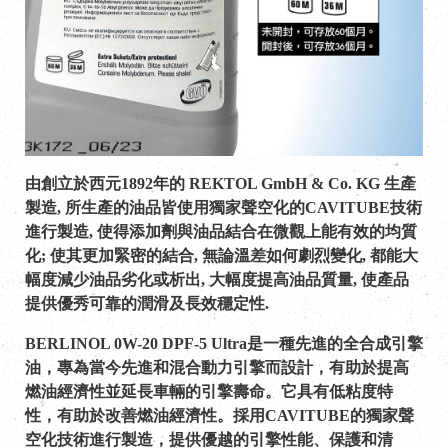
由創立於西元1892年的 REKTOL GmbH & Co. KG 生產
製造, 所生產的油品皆使用獨家聲空化的CAVITUBE技術
進行製造, 使得添加劑與油品結合在微觀上能有效的均質
化; 使其更加緊密的結合, 無論溫差如何劇烈變化, 都能大
幅度減少油品劣化或析出, 大幅度提高油品質量, 使產品
提供優秀可靠的潤滑及長效穩定性.
BERLINOL 0W-20 DPF-5 Ultra是一種先進的全合成引擎
油，專為當今先進和混合動力引擎而設計，有助於提高
燃油經濟性並延長車輛的引擎壽命。它具有低粘度特
性，有助於改善燃油經濟性。採用CAVITUBE的獨家聲
空化技術進行製造，提供優越的引擎性能、保護和清