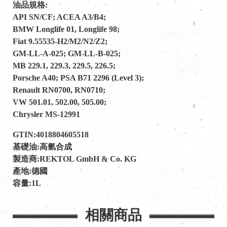
油品規格:
API SN/CF; ACEA A3/B4;
BMW Longlife 01, Longlife 98;
Fiat 9.55535-H2/M2/N2/Z2;
GM-LL-A-025; GM-LL-B-025;
MB 229.1, 229.3, 229.5, 226.5;
Porsche A40; PSA B71 2296 (Level 3);
Renault RN0700, RN0710;
VW 501.01, 502.00, 505.00;
Chrysler MS-12991
GTIN:4018804605518
基礎油:高氫合成
製造商:REKTOL GmbH & Co. KG
產地:德國
容量:1L
相關商品