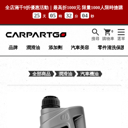
全店滿千9折優惠活動｜最高折1000元 限量1000人限時搶購
25
05
32
03
天
時
分
秒
0
搜尋
購物車
選單
品牌
潤滑油
添加劑
汽車美容
零件清洗保護
全部商品
潤滑油
汽車機油