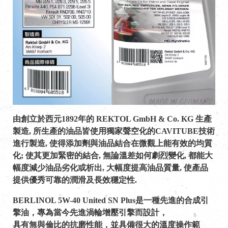
由創立於西元1892年的 REKTOL GmbH & Co. KG 生產
製造, 所生產的油品皆使用獨家聲空化的CAVITUBE技術
進行製造, 使得添加劑與油品結合在微觀上能有效的均質
化; 使其更加緊密的結合, 無論溫差如何劇烈變化, 都能大
幅度減少油品劣化或析出, 大幅度提高油品質量, 使產品
提供優秀可靠的潤滑及長效穩定性.
BERLINOL 5W-40 United SN Plus是一種先進的合成引
擎油，專為當今先進渦輪增壓引擎而設計，
具有無與倫比的抗磨性能，並具備很大的溫度操作範