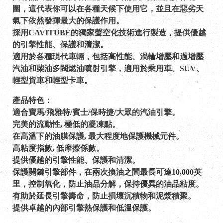
圍，這代表你可以在各種天候下使用它，並且在惡劣天
氣下依然發揮最大的保護作用。
採用CAVITUBE的獨家聲空化技術進行製造，提供優越
的引擎性能、保護和清潔。
適用於各種現代車輛，包括高性能、渦輪增壓和過增壓
汽油和柴油多閥燃油噴射引擎，適用於乘用車、SUV、
輕型貨車和輕型卡車。
產品特色：
適合寶馬/飛雅特/賓士/保時捷/大眾的汽油引擎。
完美的流動性, 極低的凝凍點。
在高溫下的油膜保護, 最大程度地保護機械元件。
高粘度指數, 低摩擦係數。
提供優越的引擎性能、保護和清潔。
保護關鍵引擎部件，在兩次換油之間最長可達10,000英
里，控制氧化，防止油品分解，保持優異的油品粘度。
有助於延長引擎壽命，防止損壞沉積物和泥漿積聚。
提供卓越的內部引擎熱保護和低溫保護。