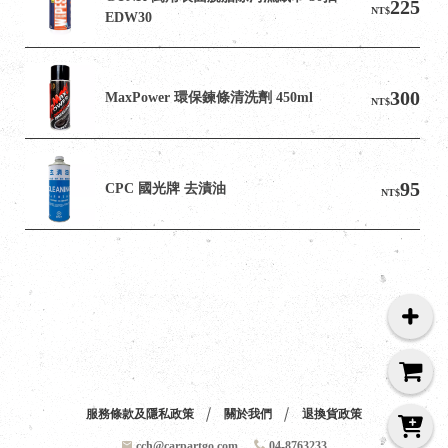
225
NT$
EDW30
300
MaxPower 環保鍊條清洗劑 450ml
NT$
95
CPC 國光牌 去漬油
NT$
服務條款及隱私政策
關於我們
退換貨政策
cch@carpartgo.com
04-8763233