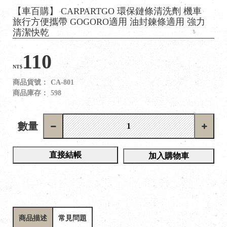
【車百購】 CARPARTGO 環保鏈條清洗劑 機車
旅行方便攜帶 GOGORO適用 油封鍊條適用 強力
清潔快乾
110
NT$
商品貨號：
CA-801
商品庫存：
598
數量
直接結帳
加入購物車
商品描述
常見問題