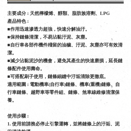
主要成分 : 天然檸檬烯、醇類、脂肪族溶劑、LPG
產品特色 : 
■作用迅速滲透力超強，快速分解油汙。
■保持鏈條清潔，不易沾黏汙泥、灰塵。
■自行車各部件機件殘留的油穢、汙泥、灰塵亦可有效清
潔。
■減少沾黏泥沙的機會，避免其產生的快速磨損，延長鏈
條配件使用壽命。
■可搭配刷子使用，鏈條細縫中汙垢清除更徹底。
適用範圍 : 電動機車(自行車)鏈條、機車(重機)鏈條、自
行車鏈條、越野車等零件組、鏈條、煞車線維修清潔保
養。
使用步驟 :
1. 使用前請務必停止引擎運轉，並將鏈條上的汙垢、泥