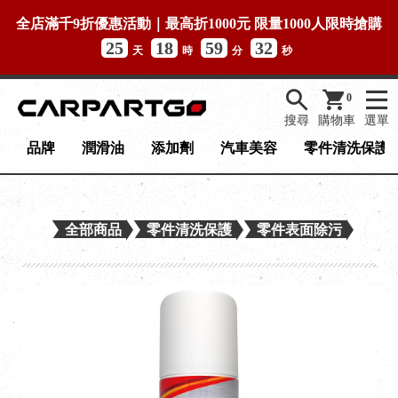
全店滿千9折優惠活動｜最高折1000元 限量1000人限時搶購
25
18
59
32
天
時
分
秒
0
搜尋
購物車
選單
品牌
潤滑油
添加劑
汽車美容
零件清洗保護
全部商品
零件清洗保護
零件表面除污