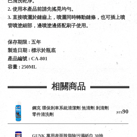
巴清洗乾淨。
2. 使用本產品前請先搖晃均勻。
3. 直接噴灑於鏈齒上，噴灑同時轉動鏈條，也可插上噴
管噴塗細部，邊噴塗邊搭配刷子使用。
保存期限 : 五年           
製造日期 : 標示於瓶底
產品編號 : CA-801
容量 : 250ML   
相關商品
鋼克 環保剎車系統清潔劑 煞清劑 剎清劑 
90
NT$
零件清洗劑
GUNK 萬用表面脫脂除污濕紙巾 30抽 