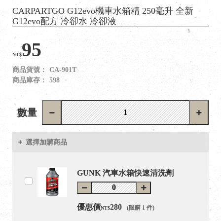
CARPARTGO G12evo機車水箱精 250毫升 全新
G12evo配方 冷卻水 冷卻液
95
NT$
商品貨號：
CA-901T
商品庫存：
598
數量
選擇加購商品
GUNK 汽車水箱快速清洗劑
優惠價
280
(限購 1 件)
NT$