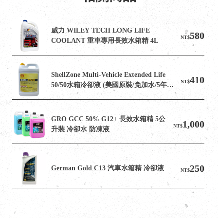
威力 WILEY TECH LONG LIFE 
580
NT$
COOLANT 重車專用長效水箱精 4L
ShellZone Multi-Vehicle Extended Life 
410
NT$
50/50水箱冷卻液 (美國原裝/免加水/5年長
效/各車系通用)
GRO GCC 50% G12+ 長效水箱精 5公
1,000
NT$
升裝 冷卻水 防凍液
250
German Gold C13 汽車水箱精 冷卻液
NT$