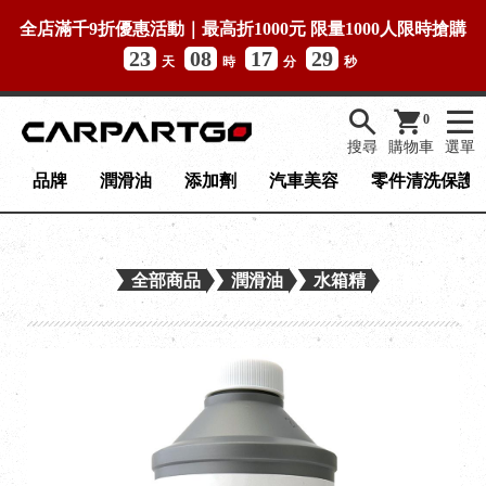
全店滿千9折優惠活動｜最高折1000元 限量1000人限時搶購
23
08
17
29
天
時
分
秒
0
搜尋
購物車
選單
品牌
潤滑油
添加劑
汽車美容
零件清洗保護
全部商品
潤滑油
水箱精