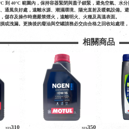
0°C 到 40°C 範圍內，保持容器緊閉與蓋子鎖緊，避免空氣、水
乾燥、通風良好處，遠離水源、潮濕環境、陽光直射及暖氣設備。
燃性，儲存及操作時應嚴禁煙火，遠離明火、火種及高溫表面。
有受損或洩漏。更換後的廢油與空罐請務必交由合格之回收站處理
相關商品
310
350
NT$
NT$