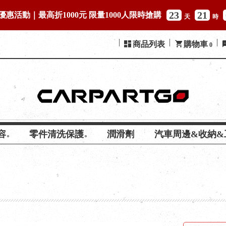
23
21
優惠活動｜最高折1000元 限量1000人限時搶購
天
時
商品列表
購物車
0
容
零件清洗保護
潤滑劑
汽車周邊&收納&