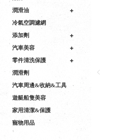
潤滑油
冷氣空調濾網
添加劑
汽車美容
零件清洗保護
潤滑劑
汽車周邊&收納&工具
遊艇船隻美容
家用清潔&保護
寵物用品