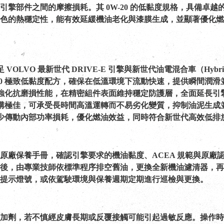
引擎部件之間的摩擦損耗。其 0W-20 的低黏度規格，具備卓
色的熱穩定性，能有效延緩機油老化與漆膜生成，並顯著優化燃
 VOLVO 最新世代 DRIVE-E 引擎與新世代油電混合車（Hy
-20 極致低黏度配方，確保在低溫環境下流動快速，提供瞬間潤
成強化抗磨損性能，在精密組件表面維持穩定防護層，全面延長引
結構極佳，可承受長時間高溫運轉而不易劣化變質，抑制油泥生成
減少傳動內部功率損耗，優化燃油效益，同時符合新世代高效低排
輛原廠保養手冊，確認引擎要求的機油黏度、ACEA 規範與原廠
冷卻後，由專業技師依標準程序排空舊油，更換全新機油濾清器，
保養提示燈號，或依駕駛環境與保養週期定期進行巡檢與更換。
學添加劑，若不慎經皮膚長期或反覆接觸可能引起過敏反應。操作