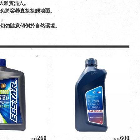
分與雜質混入。
避免將容器直接接觸地面。
，切勿隨意傾倒於自然環境。
260
600
NT$
NT$