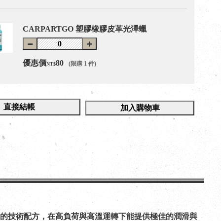
CARPARTGO 塑膠橡膠皮革光澤蠟
優惠價
80
(限購 1 件)
NT$
直接結帳
加入購物車
的技術配方，在高負荷與高溫運轉下能提供極佳的潤滑與