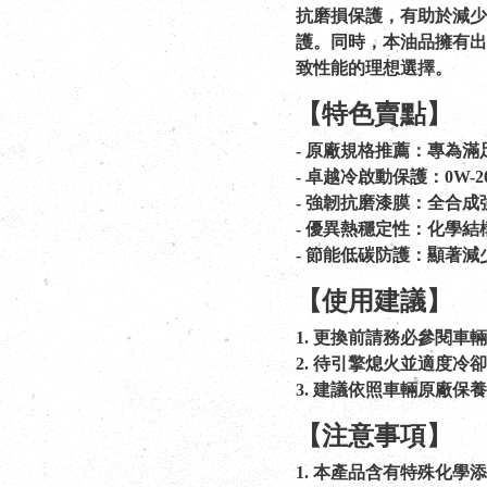
抗磨損保護，有助於減少
護。同時，本油品擁有出
致性能的理想選擇。
【特色賣點】
- 原廠規格推薦：專為滿足
- 卓越冷啟動保護：0W
- 強韌抗磨漆膜：全合
- 優異熱穩定性：化學
- 節能低碳防護：顯著
【使用建議】
1. 更換前請務必參閱車
2. 待引擎熄火並適度
3. 建議依照車輛原廠
【注意事項】
1. 本產品含有特殊化