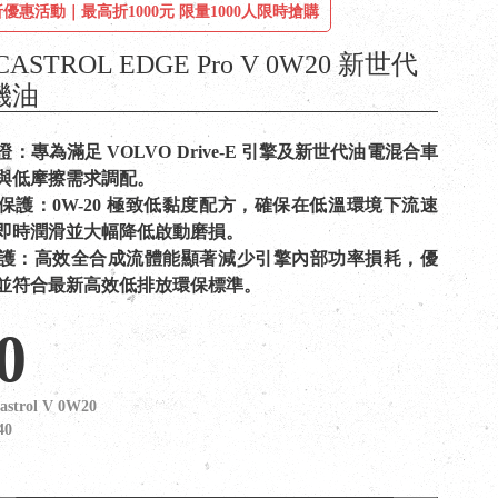
優惠活動｜最高折1000元 限量1000人限時搶購
ASTROL EDGE Pro V 0W20 新世代
機油
：專為滿足 VOLVO Drive-E 引擎及新世代油電混合車
與低摩擦需求調配。
保護：0W-20 極致低黏度配方，確保在低溫環境下流速
即時潤滑並大幅降低啟動磨損。
護：高效全合成流體能顯著減少引擎內部功率損耗，優
並符合最新高效低排放環保標準。
0
astrol V 0W20
40