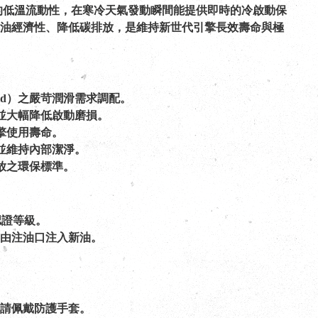
越的低溫流動性，在寒冷天氣發動瞬間能提供即時的冷啟動保
油經濟性、降低碳排放，是維持新世代引擎長效壽命與極
brid）之嚴苛潤滑需求調配。
滑並大幅降低啟動磨損。
擎使用壽命。
並維持內部潔淨。
放之環保標準。
認證等級。
再由注油口注入新油。
時請佩戴防護手套。