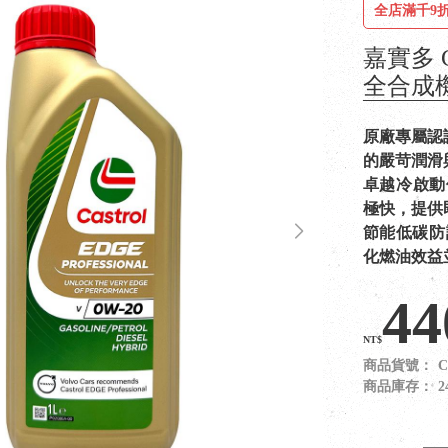
全店滿千9折
嘉實多 C
全合成
原廠專屬認證
的嚴苛潤滑
卓越冷啟動
極快，提供
節能低碳防
化燃油效益
44
NT$
商品貨號：
C
商品庫存：
2