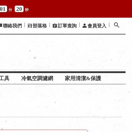
01
19
分
秒
聯絡我們
部落格
訂單查詢
會員登入
工具
冷氣空調濾網
家用清潔&保護