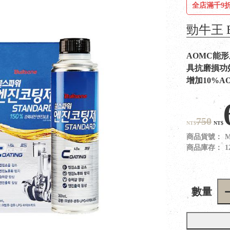
全店滿千9折
勁牛王 B
AOMC能
具抗磨損功
增加10%A
750
NT$
NT$
商品貨號：
M
商品庫存：
1
數量