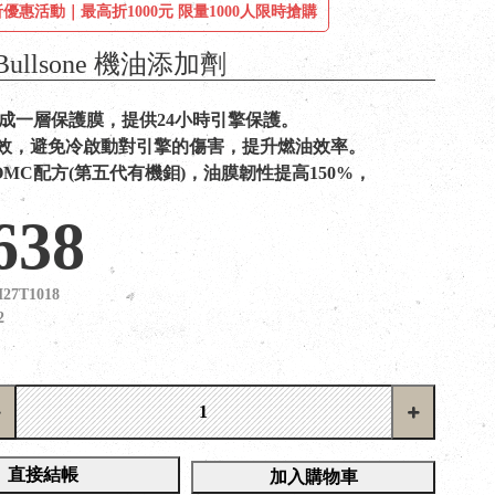
優惠活動｜最高折1000元 限量1000人限時搶購
ullsone 機油添加劑
形成一層保護膜，提供24小時引擎保護。
效，避免冷啟動對引擎的傷害，提升燃油效率。
OMC配方(第五代有機鉬)，油膜韌性提高150%，
638
27T1018
2
直接結帳
加入購物車