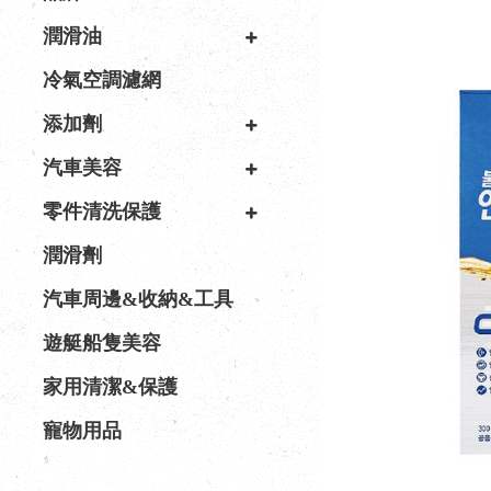
潤滑油
冷氣空調濾網
添加劑
汽車美容
零件清洗保護
潤滑劑
汽車周邊&收納&工具
遊艇船隻美容
家用清潔&保護
寵物用品