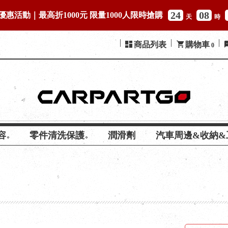
24
08
優惠活動｜最高折1000元 限量1000人限時搶購
天
時
商品列表
購物車
0
容
零件清洗保護
潤滑劑
汽車周邊&收納&