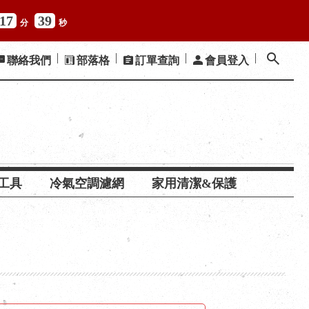
17
37
分
秒
聯絡我們
部落格
訂單查詢
會員登入
工具
冷氣空調濾網
家用清潔&保護