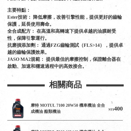
主要特點：
Ester技術： 降低摩擦，改善引擎性能，提供更好的齒輪
保護，延長使用壽命。
全合成配方： 在高溫和高轉速下提供卓越的油膜耐受
性，保障引擎運行。
抗磨損添加劑： 通過FZG齒輪測試（FLS>14），提供卓
越的齒輪保護效果。
JASO MA2規範： 提供最佳的摩擦控制，保證離合器在
啟動、加速和穩速過程中的高效接合。
相關商品
摩特 MOTUL 7100 20W50 機車機油 全合
400
NT$
成機油 酯類機油