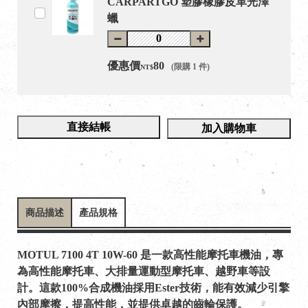
CARPARTGO 塑膠橡膠皮革光澤
蠟
優惠價
80
(限購 1 件)
NT$
直接結帳
加入購物車
商品描述
產品規格
MOTUL 7100 4T 10W-60 是一款高性能摩托車機油，專
為高性能摩托車、大排量運動型摩托車、越野車等設
計。這款100%合成機油採用Ester技術，能有效減少引擎
內部摩擦，提高性能，並提供卓越的齒輪保護。