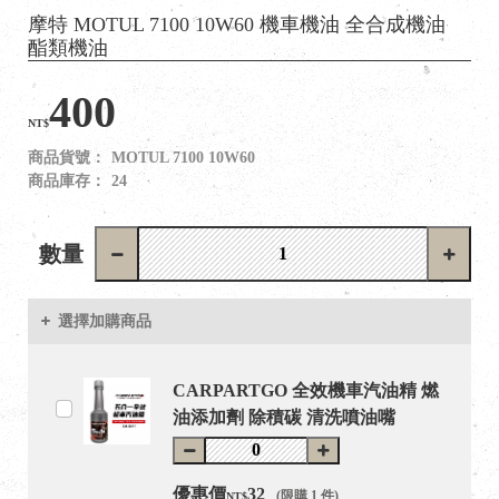
摩特 MOTUL 7100 10W60 機車機油 全合成機油
酯類機油
400
NT$
商品貨號：
MOTUL 7100 10W60
商品庫存：
24
數量
選擇加購商品
CARPARTGO 全效機車汽油精 燃
油添加劑 除積碳 清洗噴油嘴
優惠價
32
(限購 1 件)
NT$