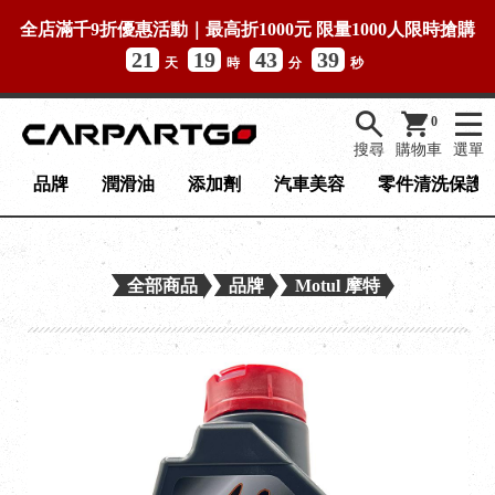
全店滿千9折優惠活動｜最高折1000元 限量1000人限時搶購
21
19
43
39
天
時
分
秒
0
搜尋
購物車
選單
品牌
潤滑油
添加劑
汽車美容
零件清洗保護
全部商品
品牌
Motul 摩特