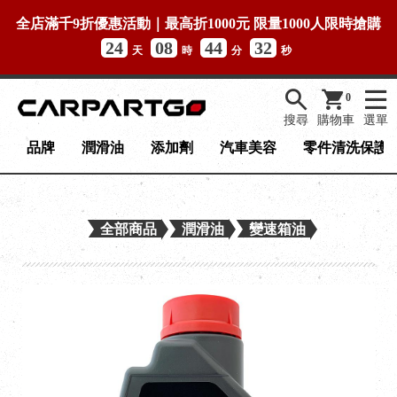
全店滿千9折優惠活動｜最高折1000元 限量1000人限時搶購
24
08
44
32
天
時
分
秒
0
搜尋
購物車
選單
品牌
潤滑油
添加劑
汽車美容
零件清洗保護
全部商品
潤滑油
變速箱油