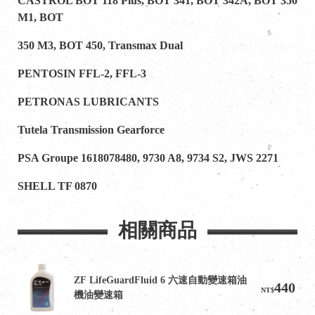
CASTROL BOT 118 Plus, BOT 341, BOT 342A, BOT 350
M1, BOT
350 M3, BOT 450, Transmax Dual
PENTOSIN FFL-2, FFL-3
PETRONAS LUBRICANTS
Tutela Transmission Gearforce
PSA Groupe 1618078480, 9730 A8, 9734 S2, JWS 2271
SHELL TF 0870
相關商品
ZF LifeGuardFluid 6 六速自動變速箱油 
440
NT$
機油變速箱