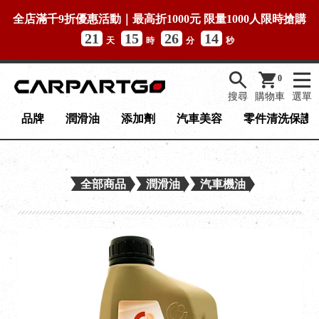
全店滿千9折優惠活動｜最高折1000元 限量1000人限時搶購
21
15
26
13
天
時
分
秒
0
搜尋
購物車
選單
品牌
潤滑油
添加劑
汽車美容
零件清洗保護
全部商品
潤滑油
汽車機油