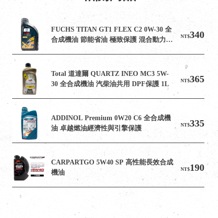
FUCHS TITAN GT1 FLEX C2 0W-30 全
340
NT$
合成機油 節能省油 極致保護 混合動力車
適用
Total 道達爾 QUARTZ INEO MC3 5W-
365
NT$
30 全合成機油 汽柴油共用 DPF保護 1L
ADDINOL Premium 0W20 C6 全合成機
335
NT$
油 卓越燃油經濟性與引擎保護
CARPARTGO 5W40 SP 高性能長效合成
190
NT$
機油