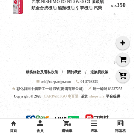
西本 NISHIMOTO N1 5W30 C3 頂級酯
350
NT$
類全合成機油 酯類機油 引擎機油 汽柴油
引擎
服務條款及隱私政策
關於我們
退換貨政策
cch@carpartgo.com
04-8763233
彰化縣田中鎮新工一路15號(雋鴻有限公司)
統一編號 83237255
Copyright ©
2026
CARPARTGO 車百購
基於
shopstore
平台提供
0
首頁
會員
購物車
選單
部落格