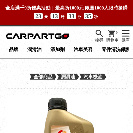
全店滿千9折優惠活動｜最高折1000元 限量1000人限時搶購
23
13
33
34
天
時
分
秒
0
搜尋
購物車
選單
品牌
潤滑油
添加劑
汽車美容
零件清洗保護
全部商品
潤滑油
汽車機油