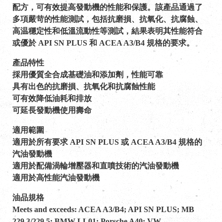
配方，可有效提高發動機的性能和保護。該產品通過了
多項嚴苛的性能測試，包括抗磨損、抗氧化、抗腐蝕、
高温穩定性和低溫流動性等測試，結果表明其性能符合
或優於 API SN PLUS 和 ACEA A3/B4 規格的要求。
產品特性
採用優質全合成基礎油和添加劑，性能可靠
具有出色的抗磨損、抗氧化和抗腐蝕性能
可有效降低油耗和排放
可延長發動機使用壽命
適用範圍
適用於所有要求 API SN PLUS 或 ACEA A3/B4 規格的
汽油發動機
適用於配備渦輪增壓器和直噴技術的汽油發動機
適用於高性能汽油發動機
油品規格
Meets and exceeds: ACEA A3/B4; API SN PLUS; MB
229.3/229.5; BMW LL01; Porsche A40; VW