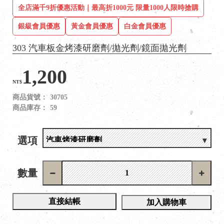
全店滿千9折優惠活動｜最高折1000元 限量1000人限時搶購
銀級會員優惠
黃金會員優惠
白金會員優惠
303 汽車板金烤漆研磨劑/拋光劑/鏡面拋光劑
1,200
NT$
商品貨號：
30705
商品庫存：
59
選項
數量
直接結帳
加入購物車