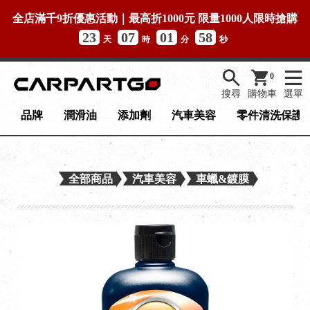
全店滿千9折優惠活動｜最高折1000元 限量1000人限時搶購
23
07
01
57
天
時
分
秒
0
搜尋
購物車
選單
品牌
潤滑油
添加劑
汽車美容
零件清洗保護
全部商品
汽車美容
車蠟&鍍膜