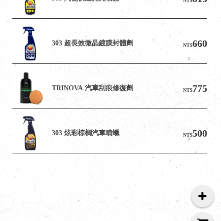
NT$
660
303 超長效微晶鍍膜封體劑
NT$
775
TRINOVA 汽車刮痕修復劑
NT$
500
303 炫彩棕櫚汽車噴蠟
NT$