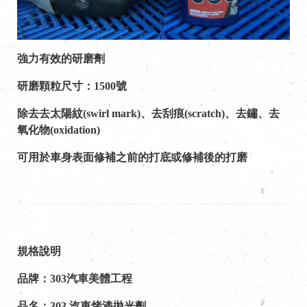
強力有效的研磨劑
研磨顆粒尺寸：1500號
除去去太陽紋(swirl mark)、去刮痕(scratch)、去鏽、去
氧化物(oxidation)
可用於車身表面修補之前的打底或修補後的打磨
規格說明
品牌：303汽車美體工程
品名：303 汽車烤漆拋光劑