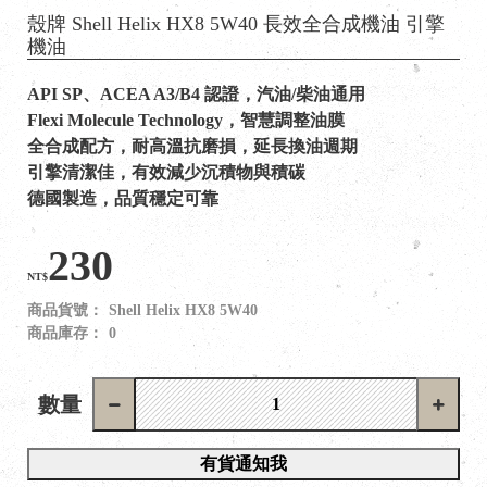
殼牌 Shell Helix HX8 5W40 長效全合成機油 引擎
機油
API SP、ACEA A3/B4 認證，汽油/柴油通用
Flexi Molecule Technology，智慧調整油膜
全合成配方，耐高溫抗磨損，延長換油週期
引擎清潔佳，有效減少沉積物與積碳
德國製造，品質穩定可靠
230
NT$
商品貨號：
Shell Helix HX8 5W40
商品庫存：
0
數量
有貨通知我