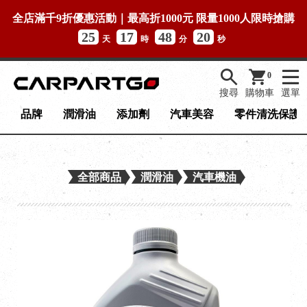
全店滿千9折優惠活動｜最高折1000元 限量1000人限時搶購
25
17
48
20
天
時
分
秒
0
搜尋
購物車
選單
品牌
潤滑油
添加劑
汽車美容
零件清洗保護
全部商品
潤滑油
汽車機油