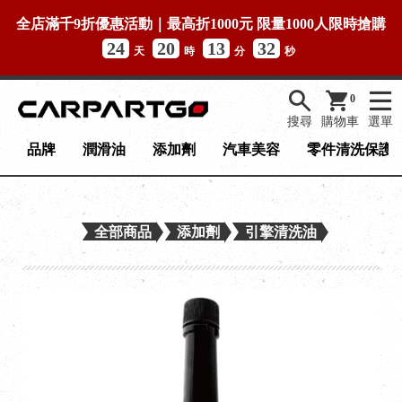
全店滿千9折優惠活動｜最高折1000元 限量1000人限時搶購
24
20
13
32
天
時
分
秒
0
搜尋
購物車
選單
品牌
潤滑油
添加劑
汽車美容
零件清洗保護
全部商品
添加劑
引擎清洗油