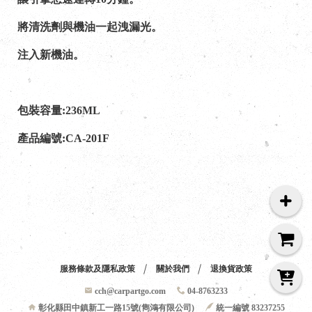
將清洗劑與機油一起洩漏光。
注入新機油。
包裝容量:236ML
產品編號:CA-201F
服務條款及隱私政策
關於我們
退換貨政策
cch@carpartgo.com
04-8763233
彰化縣田中鎮新工一路15號(雋鴻有限公司)
統一編號 83237255