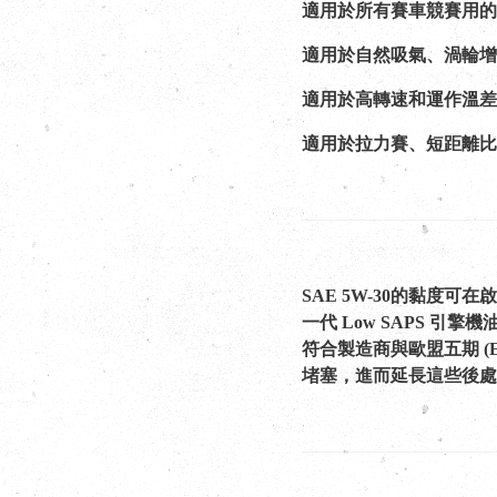
適用於所有賽車競賽用的
適用於自然吸氣、渦輪增
適用於高轉速和運作溫差
適用於拉力賽、短距離比
SAE 5W-30的黏
一代 Low SAPS
符合製造商與歐盟五期 (
堵塞，進而延長這些後處