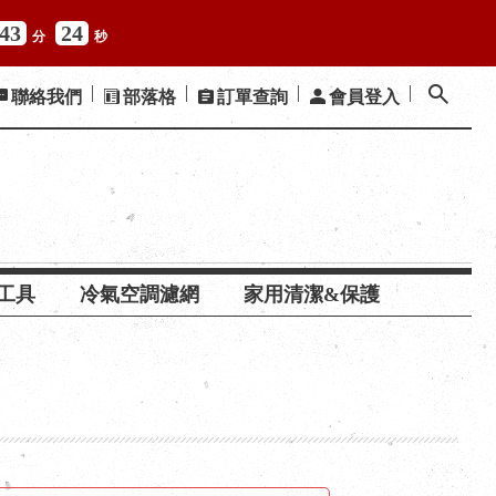
43
23
分
秒
聯絡我們
部落格
訂單查詢
會員登入
工具
冷氣空調濾網
家用清潔&保護