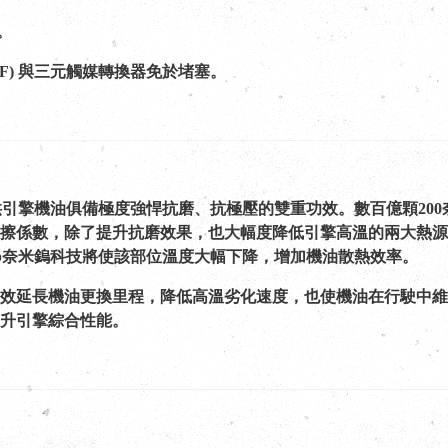
。
PF) 與三元觸媒轉換器免於堵塞。
技提供引擎機油俱備極度強悍抗磨、抗極壓的雙重功效。數百億顆2
擦係數，除了提升抗磨效果，也大幅度降低引擎高溫的兩大熱源
Lub奈米鎢科技將使該部位溫度大幅下降，增加機油散熱效率。
效延長機油更換里程，降低高溫劣化速度，也使機油在行駛中維
升引擎綜合性能。