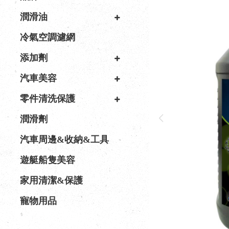
潤滑油
冷氣空調濾網
添加劑
汽車美容
零件清洗保護
潤滑劑
汽車周邊&收納&工具
遊艇船隻美容
家用清潔&保護
寵物用品