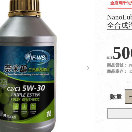
全店滿千9折
NanoL
全合成
50
NT$
商品貨號：
N
商品庫存：
1
數量