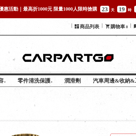
23
19
優惠活動｜最高折1000元 限量1000人限時搶購
天
時
商品列表
購物車
0
容
零件清洗保護
潤滑劑
汽車周邊&收納&