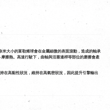
00奈米大小的富勒烯球會在金屬細微的表面滾動，造成的軸承
-摩擦熱。高速行駛下，曲軸與活塞連桿等部位的磨擦會產
持在高黏性狀況，維持在高氣密狀況，因此提升引擎輸出