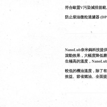
符合歐盟V污染減排規範
防止柴油微粒過濾器 (D
NanoLub奈米鎢科
滾動效果，大幅度降低磨
生極高的溫度，Nano
較低的機油溫度，除了有
效益、節省燃油、全面提