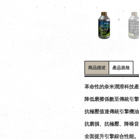
商品描述
產品規格
革命性的奈米潤滑科技產
降低磨擦係數至傳統引擎
抗極壓值達傳統引擎機油2
抗磨損、抗極壓、降噪音
全面提升引擎綜合性能。