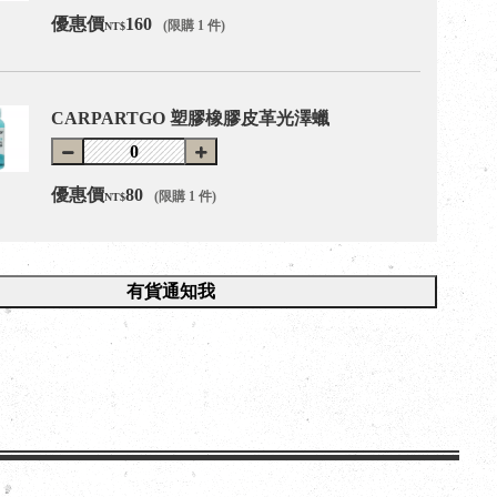
優惠價
160
(限購 1 件)
NT$
CARPARTGO 塑膠橡膠皮革光澤蠟
優惠價
80
(限購 1 件)
NT$
有貨通知我