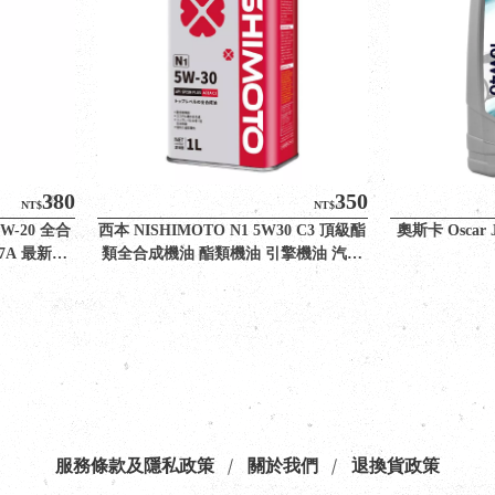
380
350
NT$
NT$
0W-20 全合
西本 NISHIMOTO N1 5W30 C3 頂級酯
奧斯卡 Oscar 
-7A 最新標
類全合成機油 酯類機油 引擎機油 汽柴
油引擎
服務條款及隱私政策
關於我們
退換貨政策