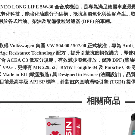
UARTZ INEO LONG LIFE 5W-30 全合成機油，是專為滿足德
nology) 抗老化科技，能強化油膜分子結構，抵抗高溫氧化與油泥產生。取得 V
美適用於各式汽油、柴油及配備微粒過濾器 (DPF) 的車輛。
取得 Volkswagen 集團 VW 504.00 / 507.00 正式核准，專為
Age Resistance Technology 配方，提升引擎抗磨損
： 符合 ACEA C3 低灰分規範，有效減少廢氣排放，保護 DPF 
G，更擁有 MB 229.52、BMW Longlife-04 及 Porsche
e in EU (歐盟製造) 與 Designed in France (法國設計)
符合目前最高等級 API SP 標準，針對缸內直噴渦輪引擎 (TGDI) 提
相關商品