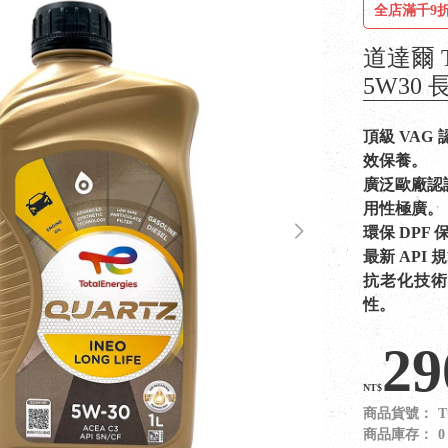
全店滿千9折
道達爾 T
5W30
頂級 VAG 認
效保養。
廣泛歐廠認證：同
用性極廣。
環保 DPF 
最新 API 
抗老化技術
性。
29
NT$
商品貨號：
T
商品庫存：
0