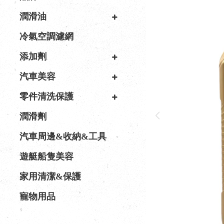
潤滑油
冷氣空調濾網
添加劑
汽車美容
零件清洗保護
潤滑劑
汽車周邊&收納&工具
遊艇船隻美容
家用清潔&保護
寵物用品