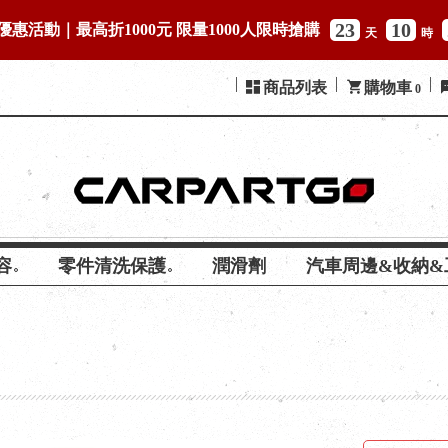
23
10
優惠活動｜最高折1000元 限量1000人限時搶購
天
時
商品列表
購物車
0
容
零件清洗保護
潤滑劑
汽車周邊&收納&