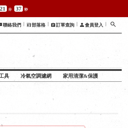
21
36
分
秒
聯絡我們
部落格
訂單查詢
會員登入
工具
冷氣空調濾網
家用清潔&保護