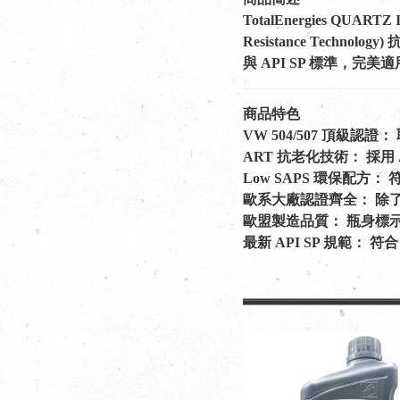
TotalEnergies Q
Resistance Tech
與 API SP 標準，完
商品特色
VW 504/507 頂級認證： 
ART 抗老化技術： 採用 
Low SAPS 環保配方
歐系大廠認證齊全： 除了 VA
歐盟製造品質： 瓶身標示 Mad
最新 API SP 規範： 