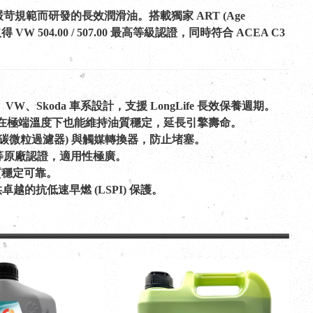
國車廠最嚴苛規範而研發的長效潤滑油。搭載獨家 ART (Age
W 504.00 / 507.00 最高等級認證，同時符合 ACEA C3
 Audi、VW、Skoda 車系設計，支援 LongLife 長效保養週期。
保護力，即使在極端溫度下也能維持油質穩定，延長引擎壽命。
(柴油碳微粒過濾器) 與觸媒轉換器，防止堵塞。
 C30 等原廠認證，適用性極廣。
，品質穩定可靠。
供卓越的抗低速早燃 (LSPI) 保護。