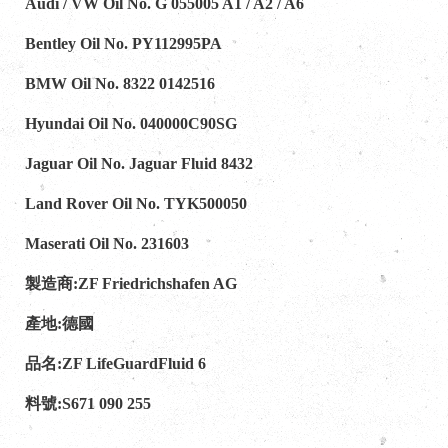
Audi / VW Oil No. G 055005 A1 / A2 / A6
Bentley Oil No. PY112995PA
BMW Oil No. 8322 0142516
Hyundai Oil No. 040000C90SG
Jaguar Oil No. Jaguar Fluid 8432
Land Rover Oil No. TYK500050
Maserati Oil No. 231603
製造商:ZF Friedrichshafen AG
產地:德國
品名:ZF LifeGuardFluid 6
料號:S671 090 255