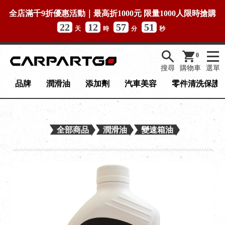
全店滿千9折優惠活動｜最高折1000元 限量1000人限時搶購
22
12
57
51
天
時
分
秒
0
搜尋
購物車
選單
品牌
潤滑油
添加劑
汽車美容
零件清洗保護
全部商品
潤滑油
變速箱油