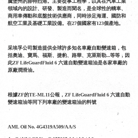
騰堡州的腓特烈港。主要從事工程學，以其在汽車工業
領域內的設計、研發、製造而聞名，是全球性的轎車、
商用車傳動和底盤技術供應商，同時涉足海運、國防和
航空工業及基礎工業設備。在27個國家有123個產地。
采埃孚公司製造提供全球許多知名車廠自動變速箱，包
括奧迪、寶馬、福斯、捷豹、路華、克萊斯勒...等等，因
此ZF LifeGuardFluid 6 六速自動變速箱油是各家車廠的
原廠潤滑油。
根據ZF的TE-ML11公報，ZF LifeGuardFluid 6 六速自動
變速箱油等同下列車廠的變速箱油的料號
AML Oil No. 4G4319A509/AA/S