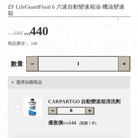
ZF LifeGuardFluid 6 六速自動變速箱油 機油變速
箱
440
480
NT$
NT$
商品庫存：
240
數量
選擇加購商品
CARPARTGO 自動變速箱清洗劑
優惠價
144
(限購 1 件)
NT$