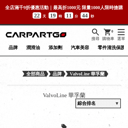
全店滿千9折優惠活動｜最高折1000元 限量1000人限時搶購
22
19
11
44
天
時
分
秒
0
搜尋
購物車
選單
品牌
潤滑油
添加劑
汽車美容
零件清洗保護
全部商品
品牌
ValvoLine 華孚蘭
ValvoLine 華孚蘭