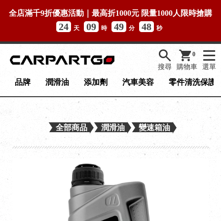
全店滿千9折優惠活動｜最高折1000元 限量1000人限時搶購
24
09
49
47
天
時
分
秒
0
搜尋
購物車
選單
品牌
潤滑油
添加劑
汽車美容
零件清洗保護
全部商品
潤滑油
變速箱油