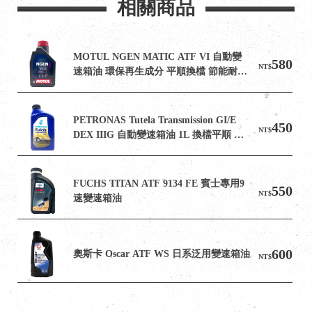
相關商品
MOTUL NGEN MATIC ATF VI 自動變
580
NT$
速箱油 環保再生成分 平順換檔 節能耐用 
1L
PETRONAS Tutela Transmission GI/E 
450
NT$
DEX IIIG 自動變速箱油 1L 換檔平順 降
低磨損 散熱穩定
FUCHS TITAN ATF 9134 FE 賓士專用9
550
NT$
速變速箱油
600
奧斯卡 Oscar ATF WS 日系泛用變速箱油
NT$