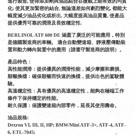
進行製造, 使得添加劑與油品結合在微觀上能有效的均質
化; 使其更加緊密的結合, 無論溫差如何劇烈變化, 都能大
幅度減少油品劣化或析出, 大幅度提高油品質量, 使產品
提供優秀可靠的潤滑及長效穩定性.
BERLINOL ATF 600 DE 涵蓋了廣泛的可能應用，特別
是德國製造商的車輛。 適合自動變速箱、靜液壓傳動裝
置和動力轉向裝置中的應用（請遵守製造商的說明）。
產品特色：
高性能潤滑：提供優異的潤滑性能，減少摩擦和磨損。
順暢換檔：確保順暢而快速的換檔，提供出色的駕駛體
驗。
高溫穩定性：具有優異的高溫穩定性，能夠在極端工作
條件下保持穩定的性能。
耐久保護：保護變速箱內部零件，延長其使用壽命。
油品規格:
Dexron VI, III, II, HP; BMW/Mini ATF-3+, ATF-4, ATF-
6, ETL-7045;