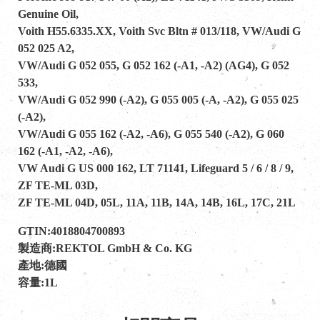
Genuine Oil,
Voith H55.6335.XX, Voith Svc Bltn # 013/118, VW/Audi G
052 025 A2,
VW/Audi G 052 055, G 052 162 (-A1, -A2) (AG4), G 052
533,
VW/Audi G 052 990 (-A2), G 055 005 (-A, -A2), G 055 025
(-A2),
VW/Audi G 055 162 (-A2, -A6), G 055 540 (-A2), G 060
162 (-A1, -A2, -A6),
VW Audi G US 000 162, LT 71141, Lifeguard 5 / 6 / 8 / 9,
ZF TE-ML 03D,
ZF TE-ML 04D, 05L, 11A, 11B, 14A, 14B, 16L, 17C, 21L
GTIN:4018804700893
製造商:REKTOL GmbH & Co. KG
產地:德國
容量:1L