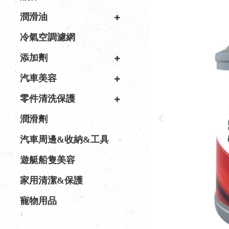
潤滑油
冷氣空調濾網
添加劑
汽車美容
零件清洗保護
潤滑劑
汽車周邊&收納&工具
遊艇船隻美容
家用清潔&保護
寵物用品