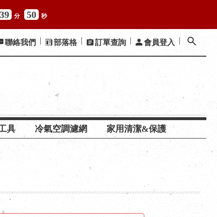
39
48
分
秒
聯絡我們
部落格
訂單查詢
會員登入
工具
冷氣空調濾網
家用清潔&保護