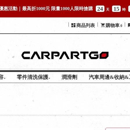
24
15
優惠活動｜最高折1000元 限量1000人限時搶購
天
時
商品列表
購物車
0
容
零件清洗保護
潤滑劑
汽車周邊&收納&