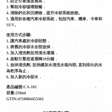
1. 防止引擎溫度過高．
2. 幫助冷卻循環順暢．
4. 清除鈣化和沉積物，提升冷卻系統效能。
5. 適用於各種汽車冷卻系統，包括汽車、機車、卡車和
SUV。
使用方式步驟:
1. 讓汽車處於冷卻狀態．
2. 將舊的冷卻水全部放掉．
3. 加入清洗劑並用清水灌滿．
4. 啟動引擎怠速運轉10分鐘．
5. 放掉清洗劑, 並持續加水清洗水箱內部, 直到排出的水
為乾淨為止．
6. 加入新的冷卻水．
產品編號:CA-101
容量:250ml
GTIN:4710884453361