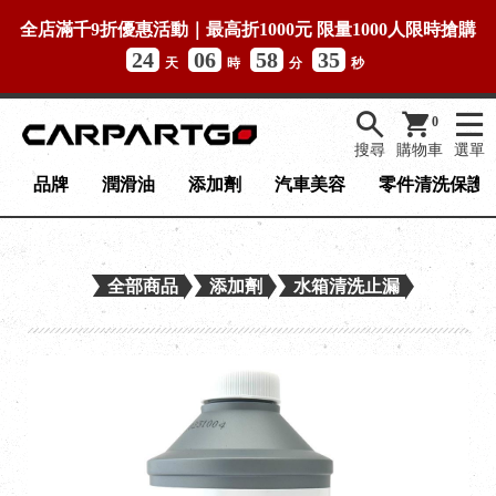
全店滿千9折優惠活動｜最高折1000元 限量1000人限時搶購
24
06
58
35
天
時
分
秒
0
搜尋
購物車
選單
品牌
潤滑油
添加劑
汽車美容
零件清洗保護
全部商品
添加劑
水箱清洗止漏